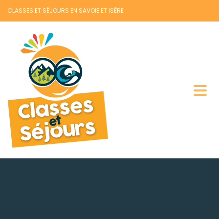
CLASSES ET SÉJOURS EN SAVOIE ET ISÈRE