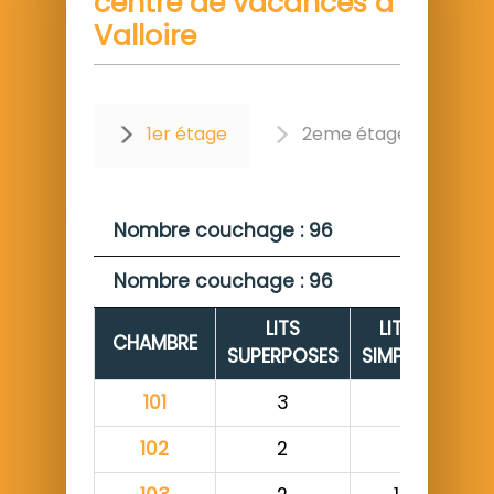
centre de vacances à
Valloire
1er étage
2eme étage
Nombre couchage : 96
Nombre couchage : 96
LITS
LITS
NO
CHAMBRE
SUPERPOSES
SIMPLES
COU
101
3
102
2