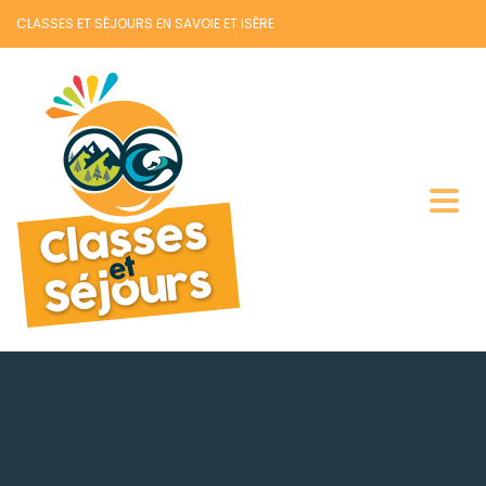
CLASSES ET SÉJOURS EN SAVOIE ET ISÈRE