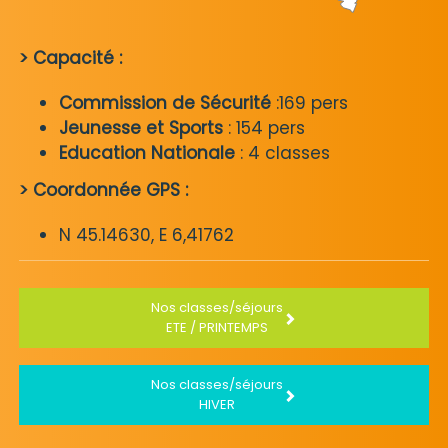
> Capacité :
Commission de Sécurité
:169 pers
Jeunesse et Sports
: 154 pers
Education Nationale
: 4 classes
> Coordonnée GPS :
N 45.14630, E 6,41762
Nos classes/séjours
ETE / PRINTEMPS
Nos classes/séjours
HIVER