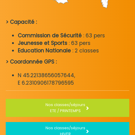
> Capacité :
Commission de Sécurité
: 63 pers
Jeunesse et Sports
: 63 pers
Education Nationale
: 2 classes
> Coordonnée GPS :
N 45.22138656057644,
E 6.2310906178796595
Nos classes/séjours
ETE / PRINTEMPS
Nos classes/séjours
HIVER