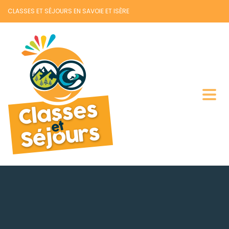
CLASSES ET SÉJOURS EN SAVOIE ET ISÈRE